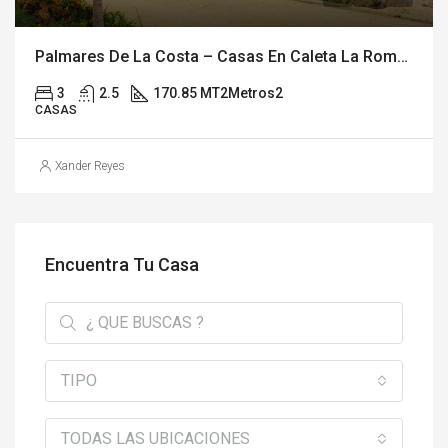
Palmares De La Costa – Casas En Caleta La Romana
3
2.5
170.85 MT2
Metros2
CASAS
Xander Reyes
Encuentra Tu Casa
TIPO
TODAS LAS UBICACIONES