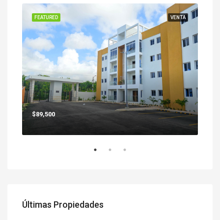
ENTA
FEATURED
VENTA
FEA
$89,500
$25
Últimas Propiedades