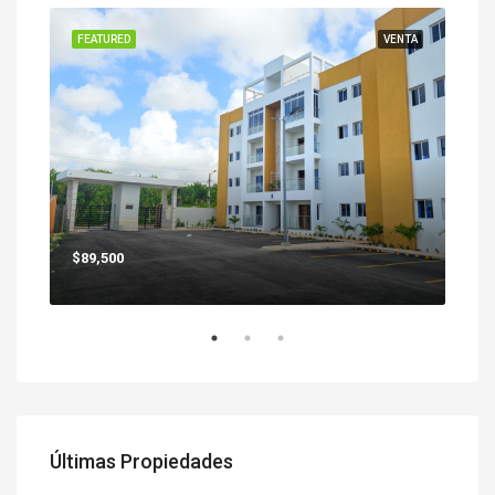
ENTA
FEATURED
VENTA
FEA
$89,500
$25
Últimas Propiedades