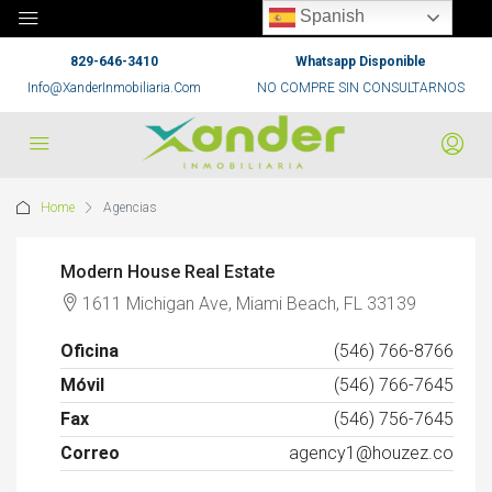
Spanish
829-646-3410
Whatsapp Disponible
Info@XanderInmobiliaria.Com
NO COMPRE SIN CONSULTARNOS
Home
Agencias
Modern House Real Estate
1611 Michigan Ave, Miami Beach, FL 33139
Oficina
(546) 766-8766
Móvil
(546) 766-7645
Fax
(546) 756-7645
Correo
agency1@houzez.co